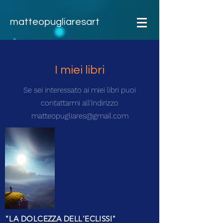
matteopugliaresart
I miei libri
Se sei interessato ai miei libri puoi
contattarmi all'indirizzo
matteopugliares@gmail.com
"LA DOLCEZZA DELL'ECLISSI"